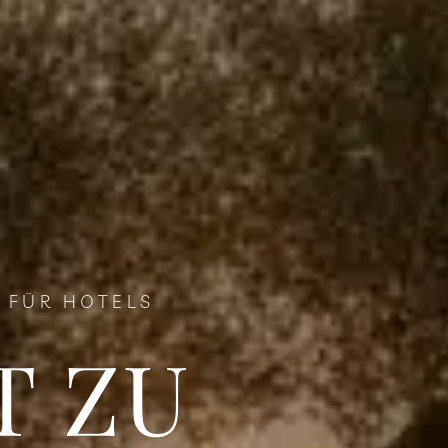
R FÜR HOTELS
T ZU