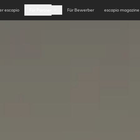
er escapio
Für Partner
Für Bewerber
escapio magazine