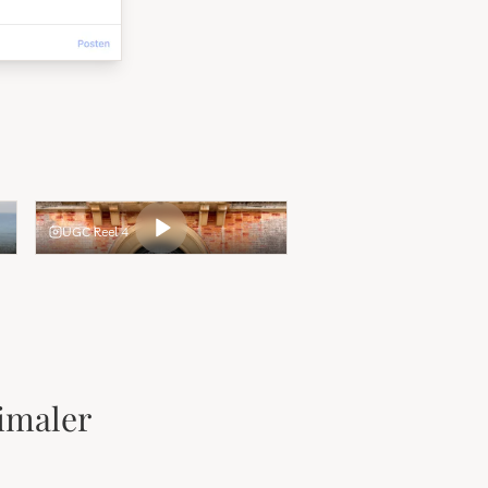
UGC Reel 4
imaler