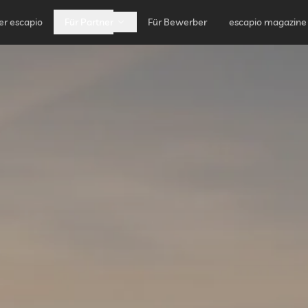
er escapio
Für Partner
Für Bewerber
escapio magazine