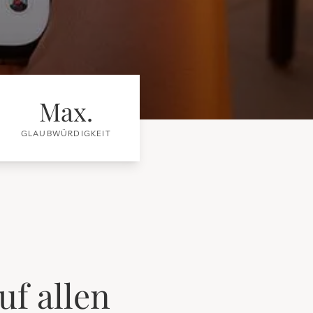
Max.
GLAUBWÜRDIGKEIT
uf allen