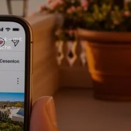
Tok – mit
ache.