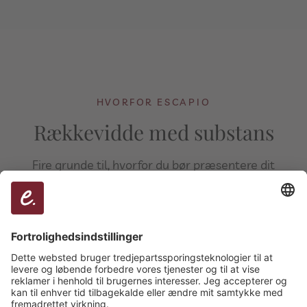
HVORFOR ESCAPIO
Rækkevidde med substans
Fire grunde til, hvorfor du bør præsentere dit
brand på escapio, den etablerede partner inden
for destinationsmarkedsføring.
SAMARBEJDE MED DISSE KENDTE BRANDS