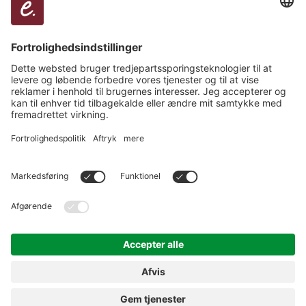
rejseoplevelser.
Digitalt & fremtidsorienteret
Vi tænker digitalt, handler agilt og udvikler løbende
escapio – med teknologi, der inspirerer.
Teamwork & ejerskab
Flade hierarkier, korte veje og et hold, der holder
sammen. Her tæller alle stemmer.