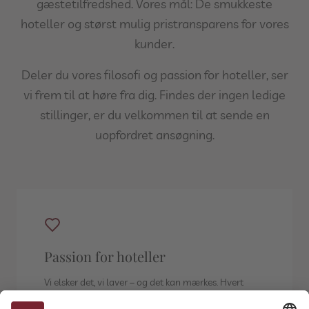
gæstetilfredshed. Vores mål: De smukkeste
hoteller og størst mulig pristransparens for vores
kunder.
Deler du vores filosofi og passion for hoteller, ser
vi frem til at høre fra dig. Findes der ingen ledige
stillinger, er du velkommen til at sende en
uopfordret ansøgning.
Passion for hoteller
Vi elsker det, vi laver – og det kan mærkes. Hvert
eneste teammedlem deler passionen for unikke