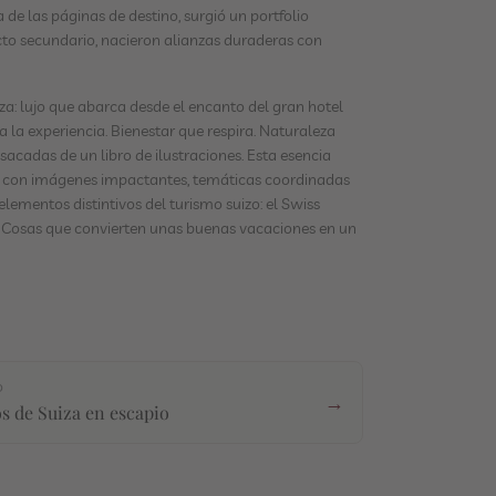
 de las páginas de destino, surgió un portfolio
to secundario, nacieron alianzas duraderas con
iza: lujo que abarca desde el encanto del gran hotel
 la experiencia. Bienestar que respira. Naturaleza
acadas de un libro de ilustraciones. Esta esencia
 con imágenes impactantes, temáticas coordinadas
elementos distintivos del turismo suizo: el Swiss
d. Cosas que convierten unas buenas vacaciones en un
O
→
s de Suiza en escapio