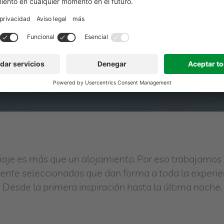
iaje es más que un alojamiento. Por eso trabajamos 
nte seleccionados que dan forma a toda la experienc
Desde la primera inspiración hasta la última noche.