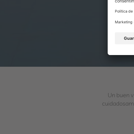
Un buen v
cuidadosame