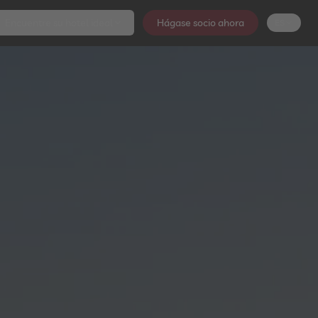
Encuentre su hotel ideal
Hágase socio ahora
ES