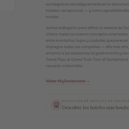
se integraron estratégicamente en la estructura
hotelero excepcional — y como agradable efec
hoteles.
Juntos trabajaron para definir la esencia de Su
clásico hasta los nuevos conceptos orientados a
entre montañas, lagos y ciudades que parecen s
impregna todas las campañas — año tras año,
en torno a las estaciones, la gastronomía y los 
Travel Pass, el Grand Train Tour of Switzerlan
recuerdo imborrable.
Visitar MySwitzerland →
SELECCIÓN DE HOTELES EN ESCAPI
Descubre los hoteles más bonito