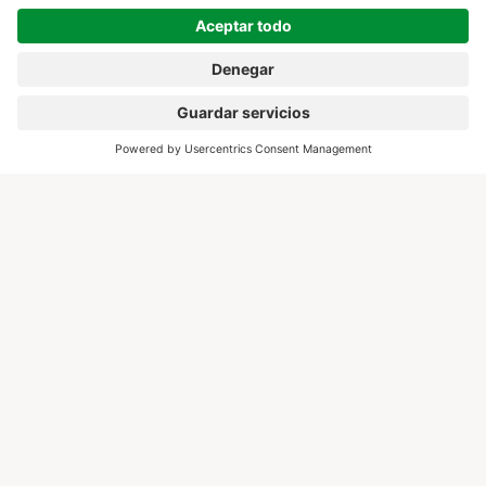
Estrategia en lugar de paquetes
estándar
Creación y ampliación de un portfolio hotelero curado
con visibilidad orgánica en búsquedas de viajes y
hoteles, complementado con campañas específicas a
través de nuestros canales. Para socios más pequeños
se recomienda el enfoque del ‘lugar secreto’.